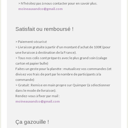
> N'hésitez pas à nous contacter pour en savoir plus.
moineauxandco@gmail.com
Satisfait ou remboursé !
> Paiement sécurisé
> Livraison gratuite à partir d'un montant d’achat de 100€ (pour
une livraison à destination de la France).
> Tous nos colis sont préparés avec le plus grand soin (calage
carton et papier bulle)
Faites un geste pour la planète : mutualisez vos commandes (et
divisez vos frais de port par le nombre de participants à la
commande)
> Gratuit : Remise en main propre sur Quimper (à sélectionner
dans le mode de livraison).
Rendez-vous à fixer par mail :
moineauxandco@gmail.com
Ça gazouille !