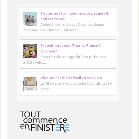
Toutes nos formules de cours, stages &
bons cadeaux !
Ateliers, cours, stages & bons cadeaux
céramique à Quimper (Finistère –…
Exposition spécial Tour de France à
Quimper !
Pour fêter le passage du Tour de France
2018 à vélo,…
Vide-atelier le mercredi 23 mai 2018 !
La fête des mères approche à grands pas ! A
cette…