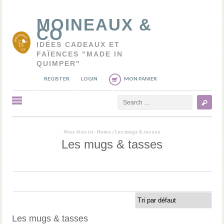
MOINEAUX &
CO
IDÉES CADEAUX ET
FAÏENCES "MADE IN
QUIMPER"
REGISTER
LOGIN
MON PANIER
Search
Vous êtes ici :
Home
/
Les mugs & tasses
Les mugs & tasses
Les mugs & tasses