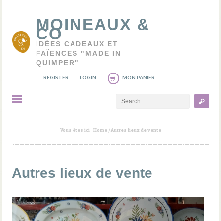
MOINEAUX &
CO
IDÉES CADEAUX ET
FAÏENCES "MADE IN
QUIMPER"
REGISTER
LOGIN
MON PANIER
Search
Vous êtes ici :
Home
/
Autres lieux de vente
Autres lieux de vente