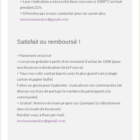
> Leur réalisation a nécessité deux cuissons à 1000°C en tout
pendant 22 h.
> N'hésitez pas à nous contacter pour en savoir plus.
moineauxandco@gmail.com
Satisfait ou remboursé !
> Paiement sécurisé
> Livraison gratuite à partir d'un montant d’achat de 100€ (pour
une livraison à destination de la France).
> Tous nos colis sont préparés avec le plus grand soin (calage
carton et papier bulle)
Faites un geste pour la planète : mutualisez vos commandes (et
divisez vos frais de port par le nombre de participants à la
commande)
> Gratuit : Remise en main propre sur Quimper (à sélectionner
dans le mode de livraison).
Rendez-vous à fixer par mail :
moineauxandco@gmail.com