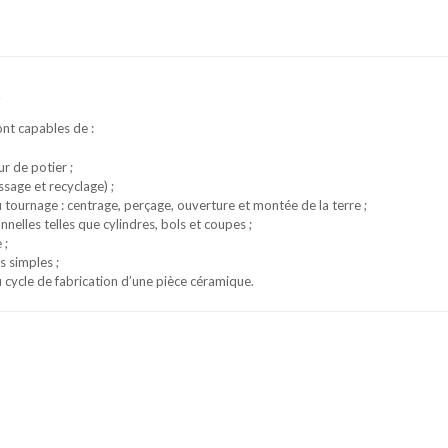
s
ront capables de :
r de potier ;
ssage et recyclage) ;
tournage : centrage, perçage, ouverture et montée de la terre ;
nnelles telles que cylindres, bols et coupes ;
 ;
s simples ;
 cycle de fabrication d’une pièce céramique.