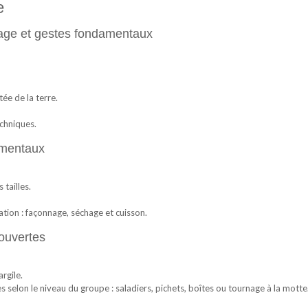
e
age et gestes fondamentaux
ée de la terre.
echniques.
amentaux
 tailles.
ion : façonnage, séchage et cuisson.
ouvertes
rgile.
selon le niveau du groupe : saladiers, pichets, boîtes ou tournage à la motte