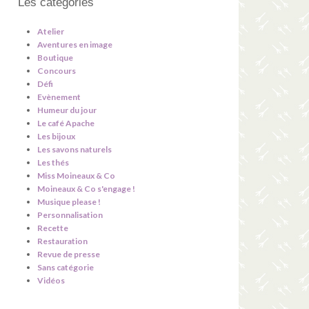
Les catégories
Atelier
Aventures en image
Boutique
Concours
Défi
Evènement
Humeur du jour
Le café Apache
Les bijoux
Les savons naturels
Les thés
Miss Moineaux & Co
Moineaux & Co s'engage !
Musique please !
Personnalisation
Recette
Restauration
Revue de presse
Sans catégorie
Vidéos