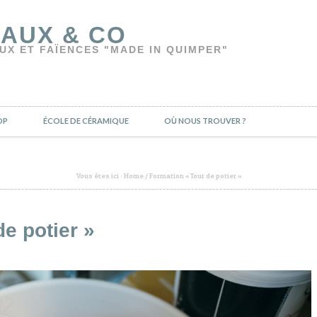
AUX & CO
UX ET FAÏENCES "MADE IN QUIMPER"
OP
ÉCOLE DE CÉRAMIQUE
OÙ NOUS TROUVER ?
Vous êtes ici :
Home
/
Formation « Tour de potier »
e potier »