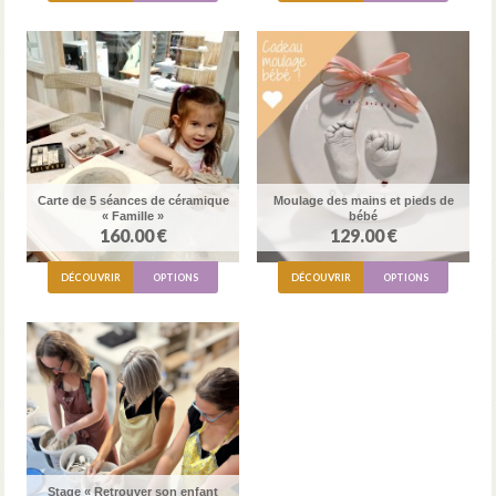
Carte de 5 séances de céramique
Moulage des mains et pieds de
« Famille »
bébé
160.00 €
129.00 €
DÉCOUVRIR
OPTIONS
DÉCOUVRIR
OPTIONS
Stage « Retrouver son enfant