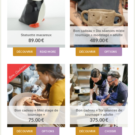
Bon cadeau « Dix séances mixte
Statuette macareux
tournage + modelage » adulte
89.00 €
489.00 €
DÉCOUVRIR
READ MORE
DÉCOUVRIR
OPTIONS
Bon cadeau « Mini stage de
Bon cadeau « Six séances de
tournage »
tournage » adulte
75.00 €
375.00 €
DÉCOUVRIR
OPTIONS
DÉCOUVRIR
CHOISIR