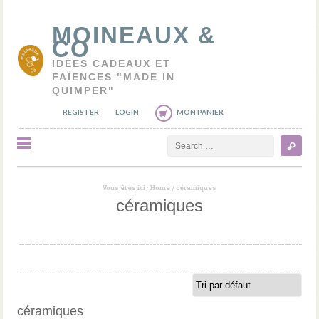
MOINEAUX &
CO
IDÉES CADEAUX ET
FAÏENCES "MADE IN
QUIMPER"
REGISTER
LOGIN
MON PANIER
Search
Vous êtes ici :
Home
/
céramiques
céramiques
céramiques