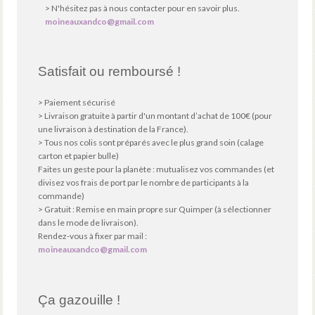
> N'hésitez pas à nous contacter pour en savoir plus.
moineauxandco@gmail.com
Satisfait ou remboursé !
> Paiement sécurisé
> Livraison gratuite à partir d'un montant d’achat de 100€ (pour
une livraison à destination de la France).
> Tous nos colis sont préparés avec le plus grand soin (calage
carton et papier bulle)
Faites un geste pour la planète : mutualisez vos commandes (et
divisez vos frais de port par le nombre de participants à la
commande)
> Gratuit : Remise en main propre sur Quimper (à sélectionner
dans le mode de livraison).
Rendez-vous à fixer par mail :
moineauxandco@gmail.com
Ça gazouille !