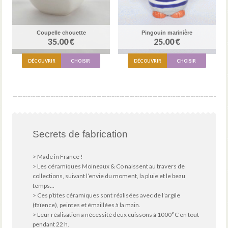
Coupelle chouette
Pingouin marinière
35.00 €
25.00 €
DÉCOUVRIR
CHOISIR
DÉCOUVRIR
CHOISIR
Secrets de fabrication
> Made in France !
> Les céramiques Moineaux & Co naissent au travers de
collections, suivant l’envie du moment, la pluie et le beau
temps...
> Ces p’tites céramiques sont réalisées avec de l’argile
(faïence), peintes et émaillées à la main.
> Leur réalisation a nécessité deux cuissons à 1000°C en tout
pendant 22 h.