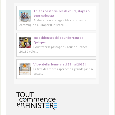
Toutes nos formules de cours, stages &
bons cadeaux !
Ateliers, cours, stages & bons cadeaux
céramique à Quimper (Finistère –…
Exposition spécial Tour de France à
Quimper !
Pour fêter le passage du Tour de France
2018 à vélo,…
Vide-atelier le mercredi 23 mai 2018 !
La fête des mères approche à grands pas ! A
cette…