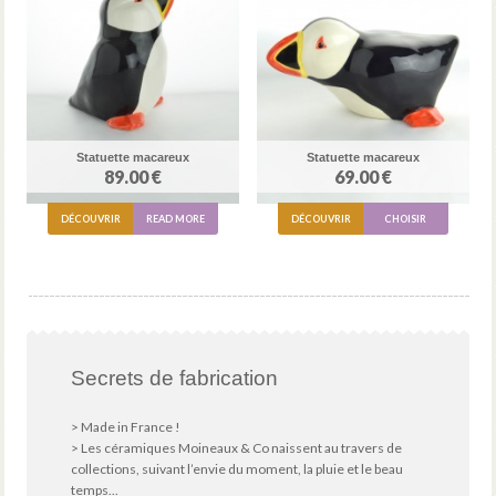
Statuette macareux
Statuette macareux
89.00 €
69.00 €
DÉCOUVRIR
READ MORE
DÉCOUVRIR
CHOISIR
Secrets de fabrication
> Made in France !
> Les céramiques Moineaux & Co naissent au travers de
collections, suivant l’envie du moment, la pluie et le beau
temps...