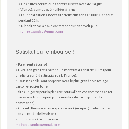
> Ces p’tites céramiques sont réalisées avec de l’argile
(faïence), peintes et émaillées à la main.
> Leur réalisation a nécessité deux cuissons à 1000°C en tout
pendant 22 h.
> N'hésitez pas à nous contacter pour en savoir plus.
moineauxandco@gmail.com
Satisfait ou remboursé !
> Paiement sécurisé
> Livraison gratuite à partir d'un montant d’achat de 100€ (pour
une livraison à destination de la France).
> Tous nos colis sont préparés avec le plus grand soin (calage
carton et papier bulle)
Faites un geste pour la planète : mutualisez vos commandes (et
divisez vos frais de port par le nombre de participants à la
commande)
> Gratuit : Remise en main propre sur Quimper (à sélectionner
dans le mode de livraison).
Rendez-vous à fixer par mail :
moineauxandco@gmail.com