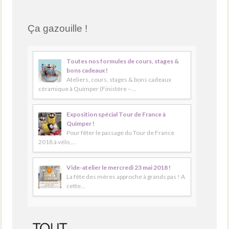
Ça gazouille !
Toutes nos formules de cours, stages &
bons cadeaux !
Ateliers, cours, stages & bons cadeaux
céramique à Quimper (Finistère –…
Exposition spécial Tour de France à
Quimper !
Pour fêter le passage du Tour de France
2018 à vélo,…
Vide-atelier le mercredi 23 mai 2018 !
La fête des mères approche à grands pas ! A
cette…