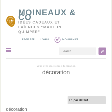
MOINEAUX &
CO
IDÉES CADEAUX ET
FAÏENCES "MADE IN
QUIMPER"
REGISTER
LOGIN
MON PANIER
Search
Vous êtes ici :
Home
/
décoration
décoration
décoration