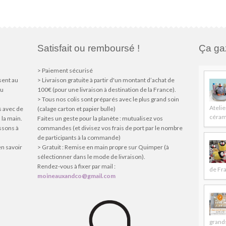
Satisfait ou remboursé !
Ça gaz
> Paiement sécurisé
sent au
> Livraison gratuite à partir d'un montant d’achat de
du
100€ (pour une livraison à destination de la France).
> Tous nos colis sont préparés avec le plus grand soin
Atelie
s avec de
(calage carton et papier bulle)
céram
 la main.
Faites un geste pour la planète : mutualisez vos
issons à
commandes (et divisez vos frais de port par le nombre
de participants à la commande)
en savoir
> Gratuit : Remise en main propre sur Quimper (à
sélectionner dans le mode de livraison).
Rendez-vous à fixer par mail :
de Fr
moineauxandco@gmail.com
grands