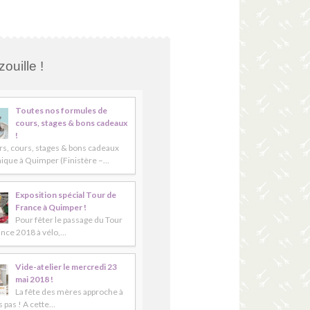
ouille !
Toutes nos formules de
cours, stages & bons cadeaux
!
rs, cours, stages & bons cadeaux
ique à Quimper (Finistère –…
Exposition spécial Tour de
France à Quimper !
Pour fêter le passage du Tour
ance 2018 à vélo,…
Vide-atelier le mercredi 23
mai 2018 !
La fête des mères approche à
 pas ! A cette…