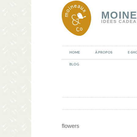
MOINE
IDÉES CADEA
HOME
À PROPOS
E-SH
BLOG
flowers