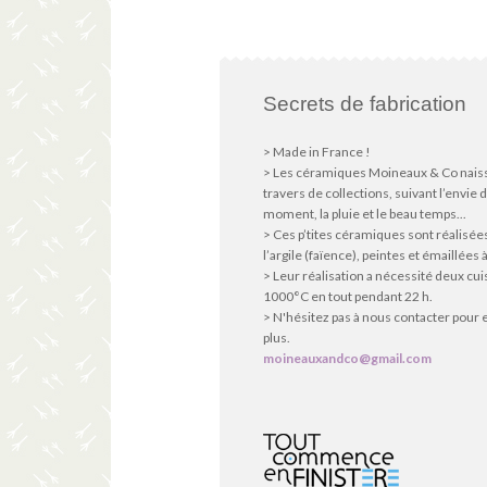
Secrets de fabrication
> Made in France !
> Les céramiques Moineaux & Co nais
travers de collections, suivant l’envie 
moment, la pluie et le beau temps...
> Ces p’tites céramiques sont réalisée
l’argile (faïence), peintes et émaillées à
> Leur réalisation a nécessité deux cu
1000°C en tout pendant 22 h.
> N'hésitez pas à nous contacter pour 
plus.
moineauxandco@gmail.com