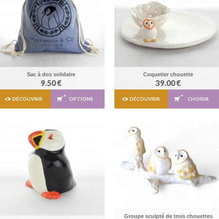
Sac à dos solidaire
Coquetier chouette
9.50 €
39.00 €
DÉCOUVRIR
OPTIONS
DÉCOUVRIR
CHOISIR
Groupe sculpté de trois chouettes