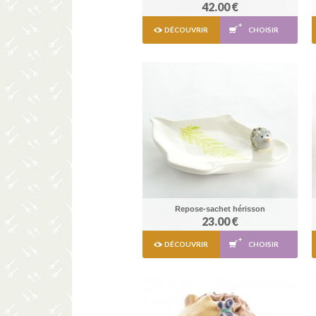
42.00 €
DÉCOUVRIR
CHOISIR
Repose-sachet hérisson
23.00 €
DÉCOUVRIR
CHOISIR