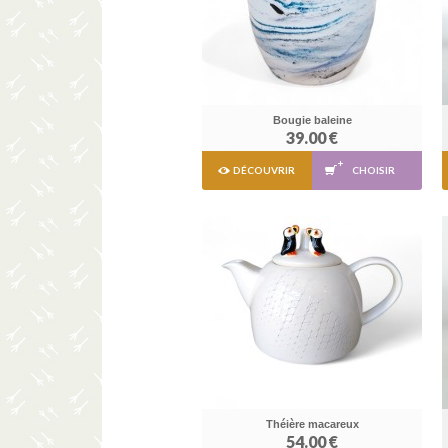
Bougie baleine
39.00 €
DÉCOUVRIR
CHOISIR
Théière macareux
54.00 €