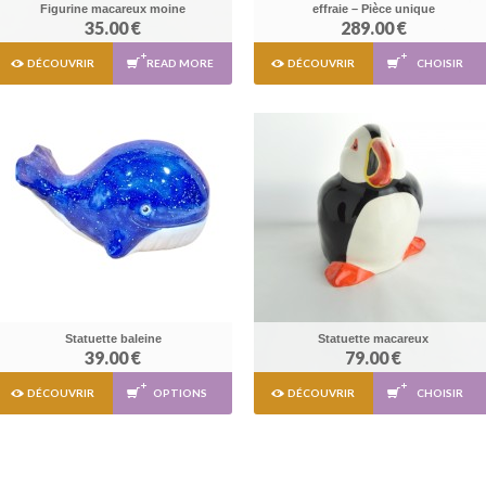
Figurine macareux moine
effraie – Pièce unique
35.00 €
289.00 €
DÉCOUVRIR
READ MORE
DÉCOUVRIR
CHOISIR
Statuette baleine
Statuette macareux
39.00 €
79.00 €
DÉCOUVRIR
OPTIONS
DÉCOUVRIR
CHOISIR