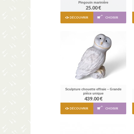
Pingouin marinière
25.00 €
DÉCOUVRIR
CHOISIR
Sculpture chouette effraie – Grande
pièce unique
439.00 €
DÉCOUVRIR
CHOISIR