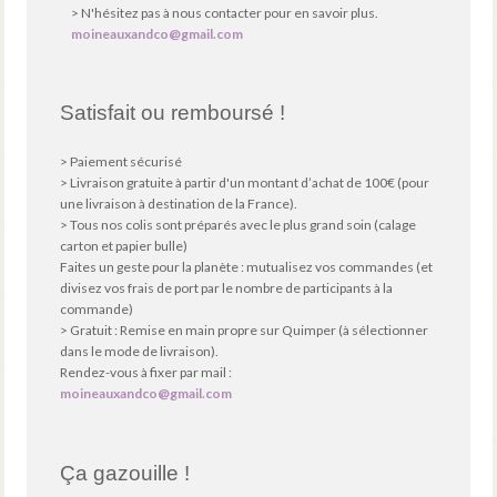
> N'hésitez pas à nous contacter pour en savoir plus.
moineauxandco@gmail.com
Satisfait ou remboursé !
> Paiement sécurisé
> Livraison gratuite à partir d'un montant d’achat de 100€ (pour
une livraison à destination de la France).
> Tous nos colis sont préparés avec le plus grand soin (calage
carton et papier bulle)
Faites un geste pour la planète : mutualisez vos commandes (et
divisez vos frais de port par le nombre de participants à la
commande)
> Gratuit : Remise en main propre sur Quimper (à sélectionner
dans le mode de livraison).
Rendez-vous à fixer par mail :
moineauxandco@gmail.com
Ça gazouille !