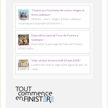
Toutes nos formules de cours, stages &
bons cadeaux !
Ateliers, cours, stages & bons cadeaux
céramique à Quimper (Finistère –…
Exposition spécial Tour de France à
Quimper !
Pour fêter le passage du Tour de France
2018 à vélo,…
Vide-atelier le mercredi 23 mai 2018 !
La fête des mères approche à grands pas ! A
cette…