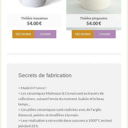
Théière macareux
Théière pingouins
54.00 €
54.00 €
DÉCOUVRIR
CHOISIR
DÉCOUVRIR
CHOISIR
Secrets de fabrication
> Made in France !
> Les céramiques Moineaux & Co naissent au travers de
collections, suivant l’envie du moment, la pluie et le beau
temps...
> Ces p’tites céramiques sont réalisées avec de l’argile
(faïence), peintes et émaillées à la main.
> Leur réalisation a nécessité deux cuissons à 1000°C en tout
pendant 22 h.