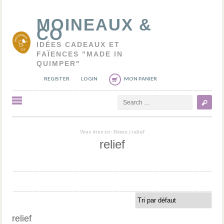
MOINEAUX &
CO
IDÉES CADEAUX ET
FAÏENCES "MADE IN
QUIMPER"
REGISTER
LOGIN
MON PANIER
Search
Vous êtes ici :
Home
/
relief
relief
relief