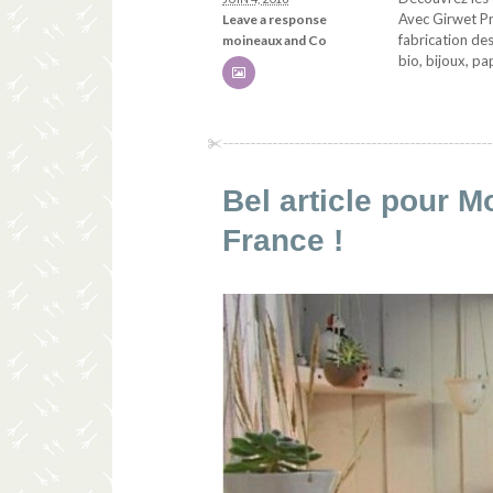
Avec Girwet Pr
Leave a response
fabrication de
moineaux and Co
bio, bijoux, p
Bel article pour 
France !