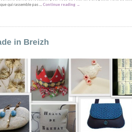
ique qui rassemble pas …
Continue reading
→
ade in Breizh