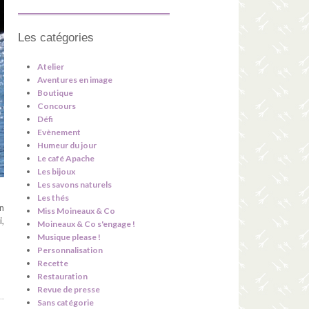
Les catégories
Atelier
Aventures en image
Boutique
Concours
Défi
Evènement
Humeur du jour
Le café Apache
Les bijoux
Les savons naturels
Les thés
n
Miss Moineaux & Co
,
Moineaux & Co s'engage !
Musique please !
Personnalisation
Recette
Restauration
Revue de presse
Sans catégorie