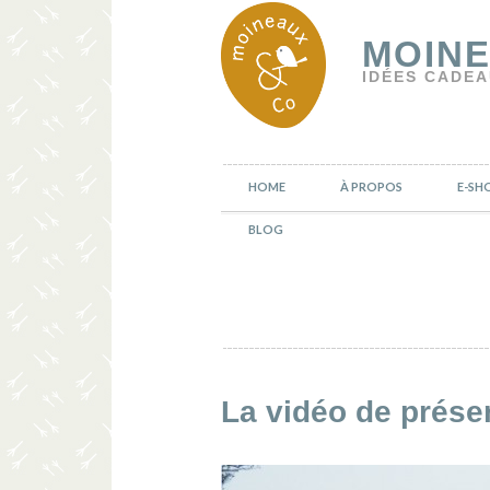
MOINE
IDÉES CADEA
HOME
À PROPOS
E-SH
BLOG
La vidéo de prése