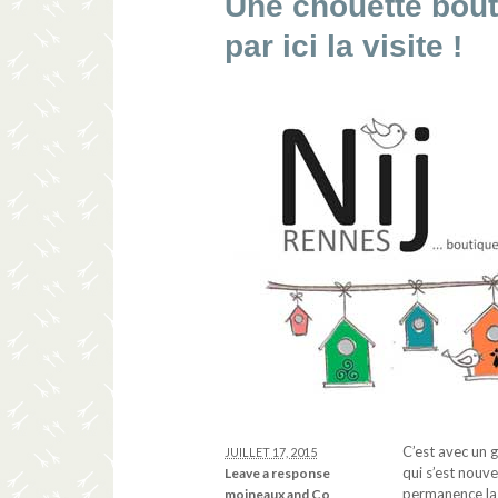
Une chouette bout
par ici la visite !
C’est avec un g
JUILLET 17, 2015
qui s’est nouv
Leave a response
permanence la 
moineaux and Co