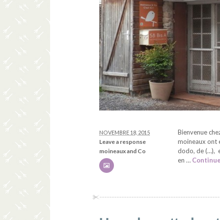
Bienvenue chez
NOVEMBRE 18, 2015
moineaux ont é
Leave a response
dodo, de (…), 
moineaux and Co
en …
Continue