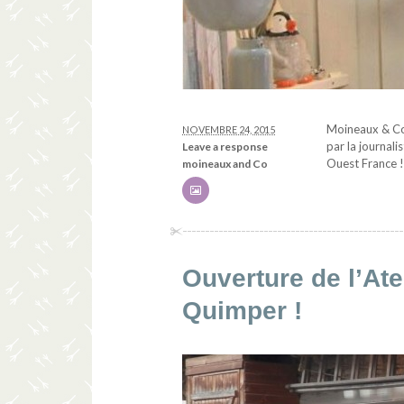
Moineaux & Co 
NOVEMBRE 24, 2015
par la journali
Leave a response
Ouest France !
moineaux and Co
Ouverture de l’At
Quimper !