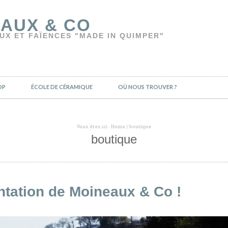
AUX & CO
UX ET FAÏENCES "MADE IN QUIMPER"
OP
ÉCOLE DE CÉRAMIQUE
OÙ NOUS TROUVER ?
Vous êtes ici :
Home
/
boutique
boutique
ntation de Moineaux & Co !