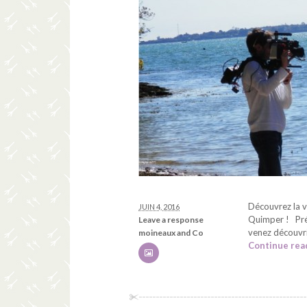
Découvrez la 
JUIN 4, 2016
Quimper ! Prés
Leave a response
venez découvri
moineaux and Co
Continue rea