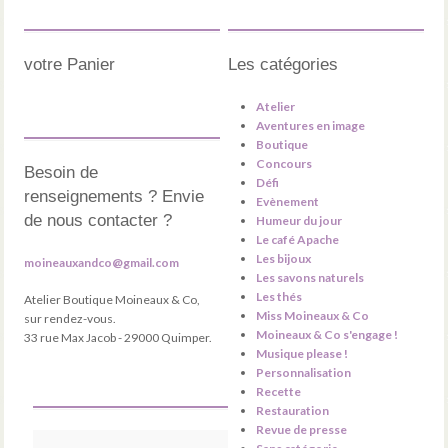
votre Panier
Les catégories
Atelier
Aventures en image
Boutique
Concours
Besoin de
Défi
renseignements ? Envie
Evènement
de nous contacter ?
Humeur du jour
Le café Apache
Les bijoux
moineauxandco@gmail.com
Les savons naturels
Les thés
Atelier Boutique Moineaux & Co,
Miss Moineaux & Co
sur rendez-vous.
Moineaux & Co s'engage !
33 rue Max Jacob - 29000 Quimper.
Musique please !
Personnalisation
Recette
Restauration
Revue de presse