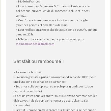
> Made in France !
> Les céramiques Moineaux & Co naissent au travers de
collections, suivant l’envie du moment, la pluie et le beau
temps...
> Ces p’tites céramiques sont réalisées avec de l’argile
(faïence), peintes et émaillées à la main.
> Leur réalisation a nécessité deux cuissons à 1000°C en tout
pendant 22 h.
> N'hésitez pas à nous contacter pour en savoir plus.
moineauxandco@gmail.com
Satisfait ou remboursé !
> Paiement sécurisé
> Livraison gratuite à partir d'un montant d’achat de 100€ (pour
une livraison à destination de la France).
> Tous nos colis sont préparés avec le plus grand soin (calage
carton et papier bulle)
Faites un geste pour la planète : mutualisez vos commandes (et
divisez vos frais de port par le nombre de participants à la
commande)
> Gratuit : Remise en main propre sur Quimper (à sélectionner