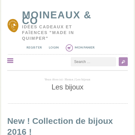
MOINEAUX &
CO
IDÉES CADEAUX ET
FAÏENCES "MADE IN
QUIMPER"
REGISTER
LOGIN
MON PANIER
Search
Vous êtes ici :
Home
/
Les bijoux
Les bijoux
New ! Collection de bijoux
2016 !