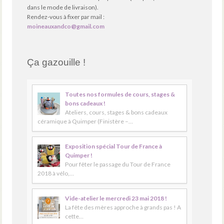
dans le mode de livraison).
Rendez-vous à fixer par mail :
moineauxandco@gmail.com
Ça gazouille !
Toutes nos formules de cours, stages &
bons cadeaux !
Ateliers, cours, stages & bons cadeaux
céramique à Quimper (Finistère –…
Exposition spécial Tour de France à
Quimper !
Pour fêter le passage du Tour de France
2018 à vélo,…
Vide-atelier le mercredi 23 mai 2018 !
La fête des mères approche à grands pas ! A
cette…