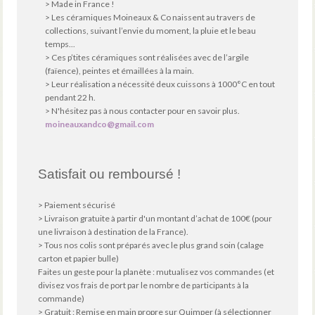
> Made in France !
> Les céramiques Moineaux & Co naissent au travers de
collections, suivant l’envie du moment, la pluie et le beau
temps...
> Ces p’tites céramiques sont réalisées avec de l’argile
(faïence), peintes et émaillées à la main.
> Leur réalisation a nécessité deux cuissons à 1000°C en tout
pendant 22 h.
> N'hésitez pas à nous contacter pour en savoir plus.
moineauxandco@gmail.com
Satisfait ou remboursé !
> Paiement sécurisé
> Livraison gratuite à partir d'un montant d’achat de 100€ (pour
une livraison à destination de la France).
> Tous nos colis sont préparés avec le plus grand soin (calage
carton et papier bulle)
Faites un geste pour la planète : mutualisez vos commandes (et
divisez vos frais de port par le nombre de participants à la
commande)
> Gratuit : Remise en main propre sur Quimper (à sélectionner