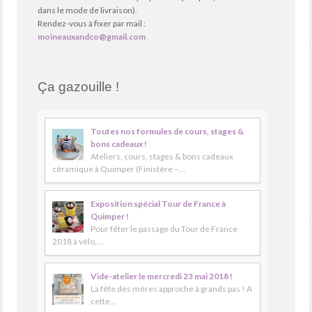
dans le mode de livraison).
Rendez-vous à fixer par mail :
moineauxandco@gmail.com
Ça gazouille !
Toutes nos formules de cours, stages &
bons cadeaux !
Ateliers, cours, stages & bons cadeaux
céramique à Quimper (Finistère –…
Exposition spécial Tour de France à
Quimper !
Pour fêter le passage du Tour de France
2018 à vélo,…
Vide-atelier le mercredi 23 mai 2018 !
La fête des mères approche à grands pas ! A
cette…