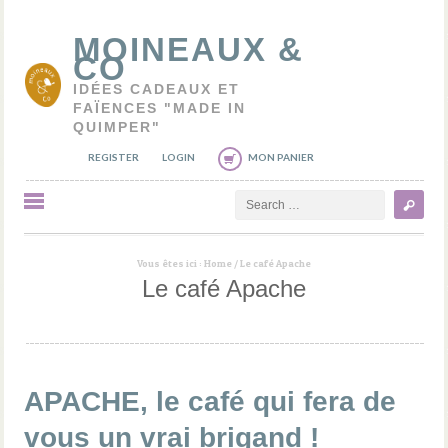
MOINEAUX &
CO
IDÉES CADEAUX ET
FAÏENCES "MADE IN
QUIMPER"
REGISTER
LOGIN
MON PANIER
Search
Vous êtes ici :
Home
/
Le café Apache
Le café Apache
APACHE, le café qui fera de
vous un vrai brigand !