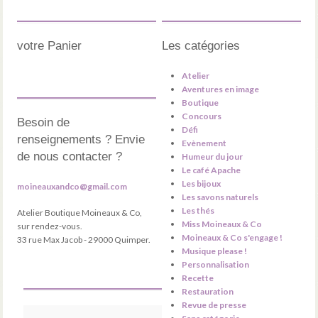
votre Panier
Les catégories
Atelier
Aventures en image
Boutique
Concours
Besoin de
Défi
renseignements ? Envie
Evènement
de nous contacter ?
Humeur du jour
Le café Apache
Les bijoux
moineauxandco@gmail.com
Les savons naturels
Les thés
Atelier Boutique Moineaux & Co,
Miss Moineaux & Co
sur rendez-vous.
Moineaux & Co s'engage !
33 rue Max Jacob - 29000 Quimper.
Musique please !
Personnalisation
Recette
Restauration
Revue de presse