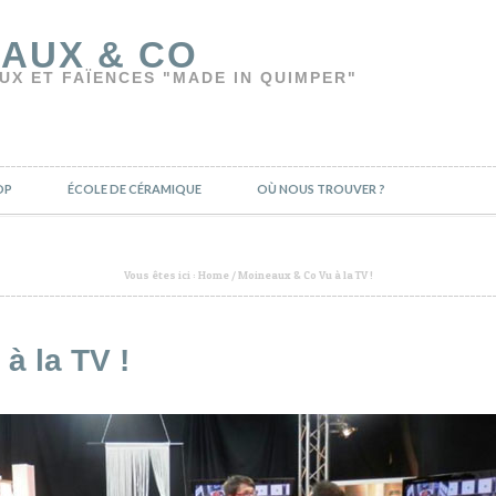
AUX & CO
UX ET FAÏENCES "MADE IN QUIMPER"
OP
ÉCOLE DE CÉRAMIQUE
OÙ NOUS TROUVER ?
Vous êtes ici :
Home
/
Moineaux & Co Vu à la TV !
à la TV !