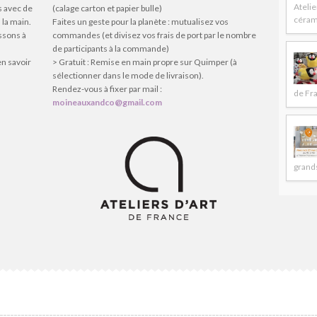
Atelie
s avec de
(calage carton et papier bulle)
céram
 la main.
Faites un geste pour la planète : mutualisez vos
issons à
commandes (et divisez vos frais de port par le nombre
de participants à la commande)
en savoir
> Gratuit : Remise en main propre sur Quimper (à
sélectionner dans le mode de livraison).
Rendez-vous à fixer par mail :
de Fr
moineauxandco@gmail.com
grands