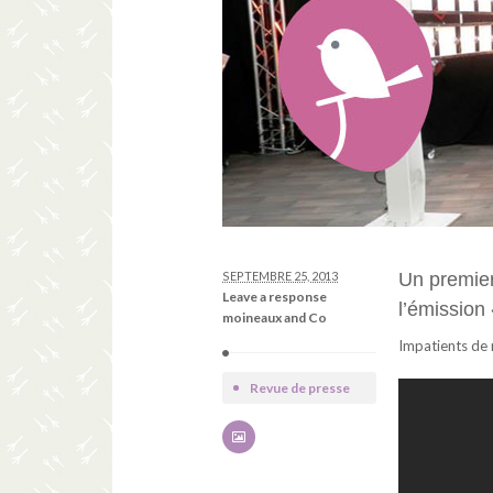
SEPTEMBRE 25, 2013
Un premie
Leave a response
l’émission
moineaux and Co
Impatients de 
Revue de presse