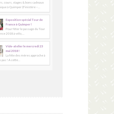
rs, cours, stages & bons cadeaux
ique à Quimper (Finistère –…
Exposition spécial Tour de
France à Quimper !
Pour fêter le passage du Tour
ance 2018 à vélo,…
Vide-atelier le mercredi 23
mai 2018 !
La fête des mères approche à
 pas ! A cette…