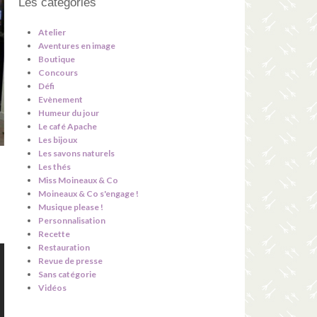
Les catégories
Atelier
Aventures en image
Boutique
Concours
Défi
Evènement
Humeur du jour
Le café Apache
Les bijoux
Les savons naturels
Les thés
Miss Moineaux & Co
Moineaux & Co s'engage !
Musique please !
Personnalisation
Recette
Restauration
Revue de presse
Sans catégorie
Vidéos