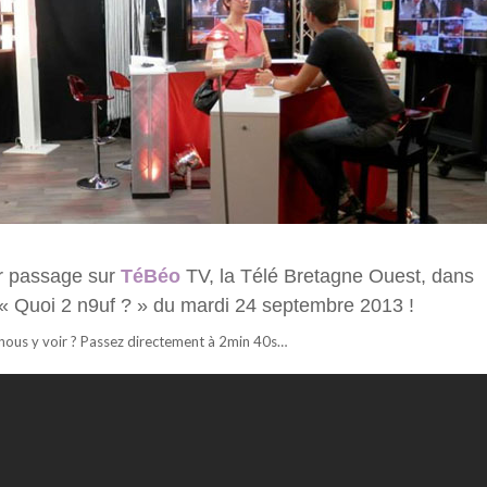
r passage sur
TéBéo
TV, la Télé Bretagne Ouest, dans
 « Quoi 2 n9uf ? » du mardi 24 septembre 2013 !
nous y voir ? Passez directement à 2min 40s…