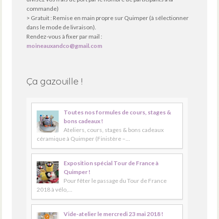
commande)
> Gratuit : Remise en main propre sur Quimper (à sélectionner
dans le mode de livraison).
Rendez-vous à fixer par mail :
moineauxandco@gmail.com
Ça gazouille !
Toutes nos formules de cours, stages &
bons cadeaux !
Ateliers, cours, stages & bons cadeaux
céramique à Quimper (Finistère –…
Exposition spécial Tour de France à
Quimper !
Pour fêter le passage du Tour de France
2018 à vélo,…
Vide-atelier le mercredi 23 mai 2018 !