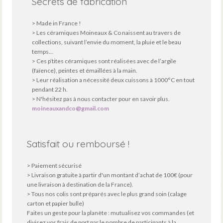
Secrets de fabrication
> Made in France !
> Les céramiques Moineaux & Co naissent au travers de
collections, suivant l’envie du moment, la pluie et le beau
temps...
> Ces p’tites céramiques sont réalisées avec de l’argile
(faïence), peintes et émaillées à la main.
> Leur réalisation a nécessité deux cuissons à 1000°C en tout
pendant 22 h.
> N'hésitez pas à nous contacter pour en savoir plus.
moineauxandco@gmail.com
Satisfait ou remboursé !
> Paiement sécurisé
> Livraison gratuite à partir d'un montant d’achat de 100€ (pour
une livraison à destination de la France).
> Tous nos colis sont préparés avec le plus grand soin (calage
carton et papier bulle)
Faites un geste pour la planète : mutualisez vos commandes (et
divisez vos frais de port par le nombre de participants à la