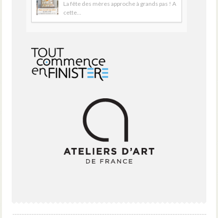
La fête des mères approche à grands pas ! A
cette…