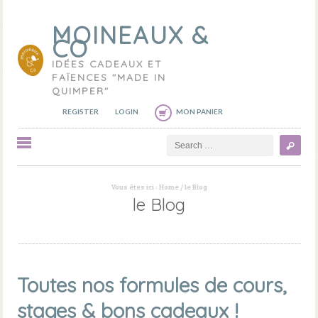
MOINEAUX &
CO
IDÉES CADEAUX ET
FAÏENCES "MADE IN
QUIMPER"
REGISTER
LOGIN
MON PANIER
Search
Vous êtes ici :
Home
/
le Blog
le Blog
Toutes nos formules de cours,
stages & bons cadeaux !