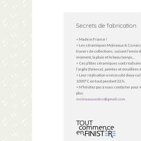
Secrets de fabrication
> Made in France !
> Les céramiques Moineaux & Co nais
travers de collections, suivant l’envie 
moment, la pluie et le beau temps...
> Ces p’tites céramiques sont réalisée
l’argile (faïence), peintes et émaillées à
> Leur réalisation a nécessité deux cu
1000°C en tout pendant 22 h.
> N'hésitez pas à nous contacter pour 
plus.
moineauxandco@gmail.com