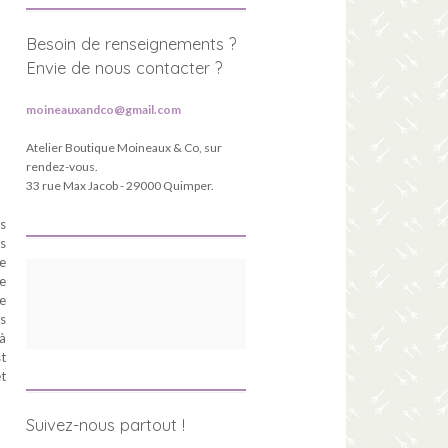
Besoin de renseignements ?
Envie de nous contacter ?
moineauxandco@gmail.com
Atelier Boutique Moineaux & Co, sur
rendez-vous.
33 rue Max Jacob - 29000 Quimper.
es
es
de
re
e
rs
à
st
et
Suivez-nous partout !