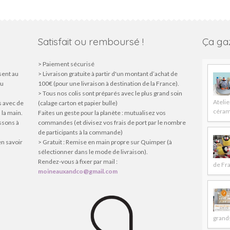
Satisfait ou remboursé !
Ça gaz
> Paiement sécurisé
sent au
> Livraison gratuite à partir d'un montant d’achat de
du
100€ (pour une livraison à destination de la France).
> Tous nos colis sont préparés avec le plus grand soin
Atelie
s avec de
(calage carton et papier bulle)
céram
 la main.
Faites un geste pour la planète : mutualisez vos
issons à
commandes (et divisez vos frais de port par le nombre
de participants à la commande)
en savoir
> Gratuit : Remise en main propre sur Quimper (à
sélectionner dans le mode de livraison).
Rendez-vous à fixer par mail :
de Fr
moineauxandco@gmail.com
grands