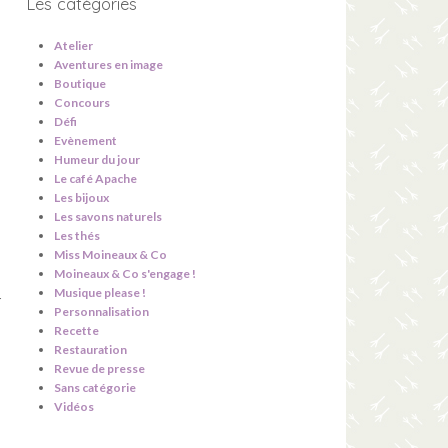
Les catégories
Atelier
Aventures en image
Boutique
Concours
Défi
Evènement
Humeur du jour
Le café Apache
Les bijoux
Les savons naturels
Les thés
Miss Moineaux & Co
Moineaux & Co s'engage !
Musique please !
r
Personnalisation
Recette
Restauration
Revue de presse
Sans catégorie
Vidéos