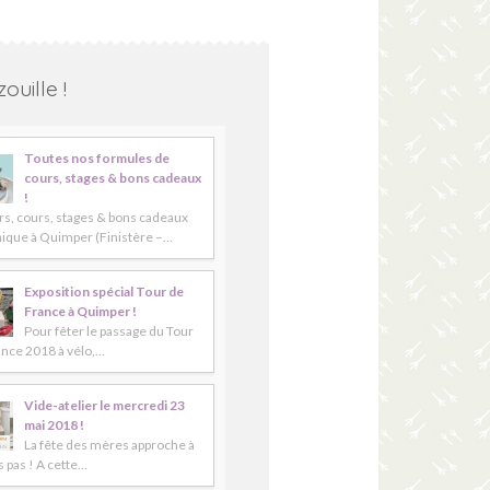
ouille !
Toutes nos formules de
cours, stages & bons cadeaux
!
rs, cours, stages & bons cadeaux
ique à Quimper (Finistère –…
Exposition spécial Tour de
France à Quimper !
Pour fêter le passage du Tour
ance 2018 à vélo,…
Vide-atelier le mercredi 23
mai 2018 !
La fête des mères approche à
 pas ! A cette…