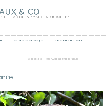
AUX & CO
X ET FAÏENCES "MADE IN QUIMPER"
OP
ÉCOLE DE CÉRAMIQUE
OÙ NOUS TROUVER ?
Vous êtes ici :
Home
/
Ateliers d’Art de France
rance