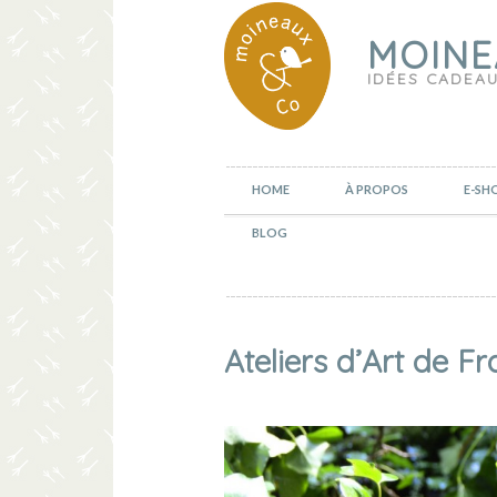
MOINE
IDÉES CADEAU
HOME
À PROPOS
E-SH
BLOG
Ateliers d’Art de F