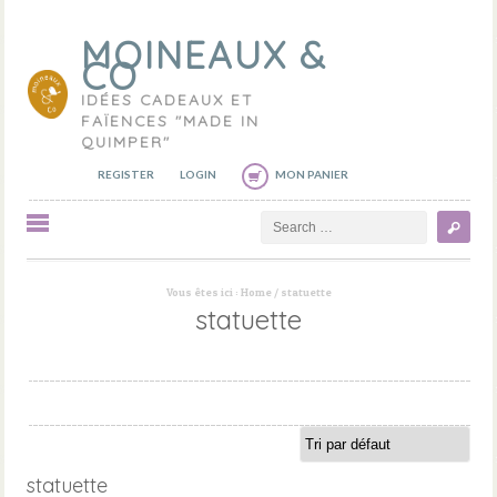
MOINEAUX &
CO
IDÉES CADEAUX ET
FAÏENCES "MADE IN
QUIMPER"
REGISTER
LOGIN
MON PANIER
Search
Vous êtes ici :
Home
/
statuette
statuette
statuette