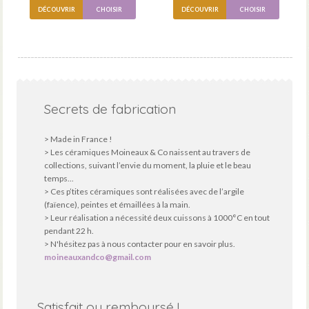
DÉCOUVRIR
CHOISIR
DÉCOUVRIR
CHOISIR
Secrets de fabrication
> Made in France !
> Les céramiques Moineaux & Co naissent au travers de
collections, suivant l’envie du moment, la pluie et le beau
temps...
> Ces p’tites céramiques sont réalisées avec de l’argile
(faïence), peintes et émaillées à la main.
> Leur réalisation a nécessité deux cuissons à 1000°C en tout
pendant 22 h.
> N'hésitez pas à nous contacter pour en savoir plus.
moineauxandco@gmail.com
Satisfait ou remboursé !