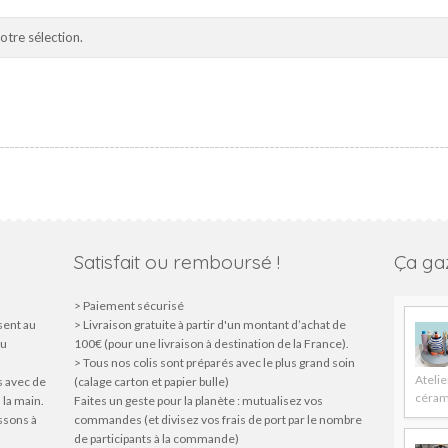
tre sélection.
Satisfait ou remboursé !
Ça gaz
> Paiement sécurisé
sent au
> Livraison gratuite à partir d'un montant d’achat de
du
100€ (pour une livraison à destination de la France).
> Tous nos colis sont préparés avec le plus grand soin
Atelie
s avec de
(calage carton et papier bulle)
céram
 la main.
Faites un geste pour la planète : mutualisez vos
issons à
commandes (et divisez vos frais de port par le nombre
de participants à la commande)