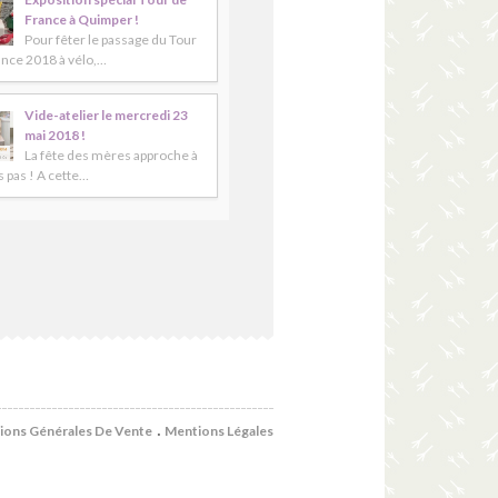
France à Quimper !
Pour fêter le passage du Tour
ance 2018 à vélo,…
Vide-atelier le mercredi 23
mai 2018 !
La fête des mères approche à
 pas ! A cette…
ions Générales De Vente
Mentions Légales