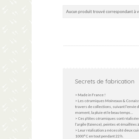
Aucun produit trouvé correspondant à vo
Secrets de fabrication
> Made in France !
> Les céramiques Moineaux & Co nais
travers de collections, suivant l’envie 
moment, la pluie et le beau temps...
> Ces p’tites céramiques sont réalisée
l’argile (faïence), peintes et émaillées à
> Leur réalisation a nécessité deux cu
1000°C en tout pendant 22 h.