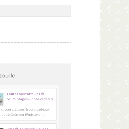
ouille !
Toutes nos formules de
cours, stages & bons cadeaux
!
rs, cours, stages & bons cadeaux
ique à Quimper (Finistère –…
Exposition spécial Tour de