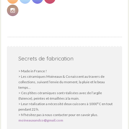
Secrets de fabrication
> Made in France !
> Les céramiques Moineaux & Co naissent au travers de
collections, suivant l’envie du moment, la pluie et le beau
temps...
> Ces p’tites céramiques sont réalisées avec de l’argile
(faïence), peintes et émaillées à la main.
> Leur réalisation a nécessité deux cuissons à 1000°C en tout
pendant 22 h.
> N'hésitez pas à nous contacter pour en savoir plus.
moineauxandco@gmail.com