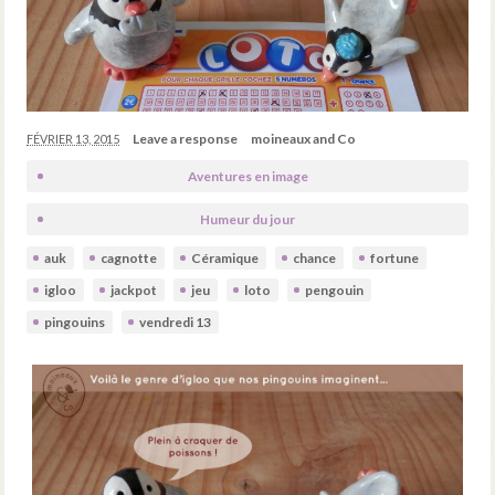
Leave a response
moineaux and Co
FÉVRIER 13, 2015
Aventures en image
Humeur du jour
auk
cagnotte
Céramique
chance
fortune
igloo
jackpot
jeu
loto
pengouin
pingouins
vendredi 13