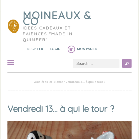
MOINEAUX &
CO
IDÉES CADEAUX ET
FAÏENCES "MADE IN
QUIMPER"
REGISTER
LOGIN
MON PANIER
Search
Vous êtes ici :
Home
/
Vendredi 13… à qui le tour ?
Vendredi 13… à qui le tour ?