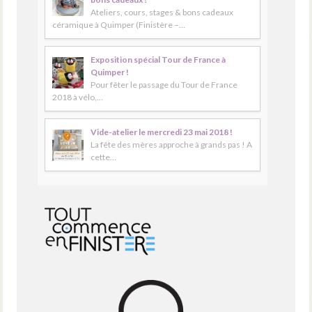
Ateliers, cours, stages & bons cadeaux
céramique à Quimper (Finistère –…
Exposition spécial Tour de France à
Quimper !
Pour fêter le passage du Tour de France
2018 à vélo,…
Vide-atelier le mercredi 23 mai 2018 !
La fête des mères approche à grands pas ! A
cette…