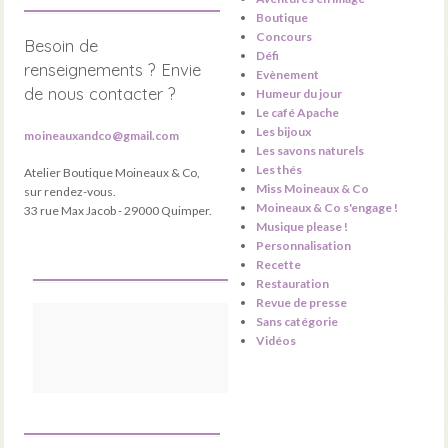
Boutique
Concours
Besoin de
Défi
renseignements ? Envie
Evènement
de nous contacter ?
Humeur du jour
Le café Apache
Les bijoux
moineauxandco@gmail.com
Les savons naturels
Les thés
Atelier Boutique Moineaux & Co,
Miss Moineaux & Co
sur rendez-vous.
Moineaux & Co s'engage !
33 rue Max Jacob - 29000 Quimper.
Musique please !
Personnalisation
Recette
Restauration
Revue de presse
Sans catégorie
Vidéos