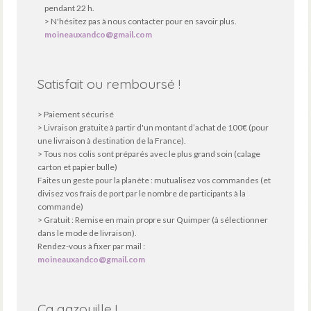
pendant 22 h.
> N'hésitez pas à nous contacter pour en savoir plus.
moineauxandco@gmail.com
Satisfait ou remboursé !
> Paiement sécurisé
> Livraison gratuite à partir d'un montant d’achat de 100€ (pour
une livraison à destination de la France).
> Tous nos colis sont préparés avec le plus grand soin (calage
carton et papier bulle)
Faites un geste pour la planète : mutualisez vos commandes (et
divisez vos frais de port par le nombre de participants à la
commande)
> Gratuit : Remise en main propre sur Quimper (à sélectionner
dans le mode de livraison).
Rendez-vous à fixer par mail :
moineauxandco@gmail.com
Ça gazouille !