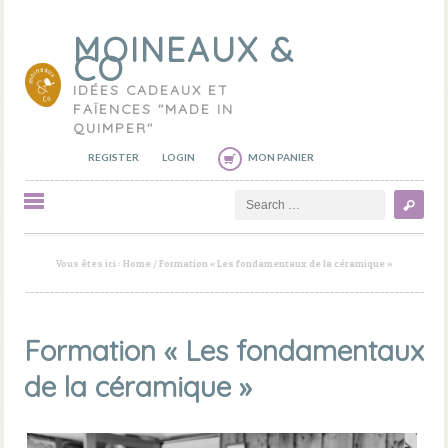
MOINEAUX &
CO
IDÉES CADEAUX ET
FAÏENCES "MADE IN
QUIMPER"
REGISTER
LOGIN
MON PANIER
Search
Vous êtes ici :
Home
/
Formation « Les fondamentaux de la céramique »
Formation « Les fondamentaux
de la céramique »