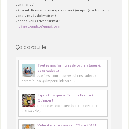
commande)
> Gratuit : Remise en main propre sur Quimper (à sélectionner
dans le mode de livraison).
Rendez-vous à fixer par mail :
moineauxandco@gmail.com
Ça gazouille !
Toutes nos formules de cours, stages &
bons cadeaux !
Ateliers, cours, stages & bons cadeaux
céramique à Quimper (Finistère –…
Exposition spécial Tour de France à
Quimper !
Pour fêter le passage du Tour de France
2018 à vélo,…
Vide-atelier le mercredi 23 mai 2018 !