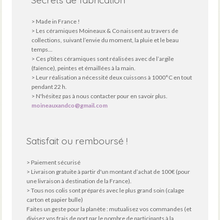
Secrets de fabrication
> Made in France !
> Les céramiques Moineaux & Co naissent au travers de
collections, suivant l’envie du moment, la pluie et le beau
temps...
> Ces p’tites céramiques sont réalisées avec de l’argile
(faïence), peintes et émaillées à la main.
> Leur réalisation a nécessité deux cuissons à 1000°C en tout
pendant 22 h.
> N'hésitez pas à nous contacter pour en savoir plus.
moineauxandco@gmail.com
Satisfait ou remboursé !
> Paiement sécurisé
> Livraison gratuite à partir d'un montant d’achat de 100€ (pour
une livraison à destination de la France).
> Tous nos colis sont préparés avec le plus grand soin (calage
carton et papier bulle)
Faites un geste pour la planète : mutualisez vos commandes (et
divisez vos frais de port par le nombre de participants à la