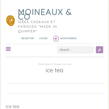
MOINEAUX &
CO
IDÉES CADEAUX ET
FAÏENCES "MADE IN
QUIMPER"
REGISTER
LOGIN
MON PANIER
Search
Vous êtes ici :
Home
/
ice tea
ice tea
ice tea