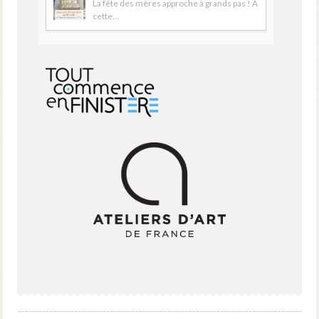
La fête des mères approche à grands pas ! A
cette…