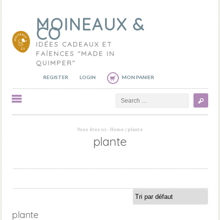
MOINEAUX &
CO
IDÉES CADEAUX ET
FAÏENCES "MADE IN
QUIMPER"
REGISTER
LOGIN
MON PANIER
Search
Vous êtes ici :
Home
/
plante
plante
plante