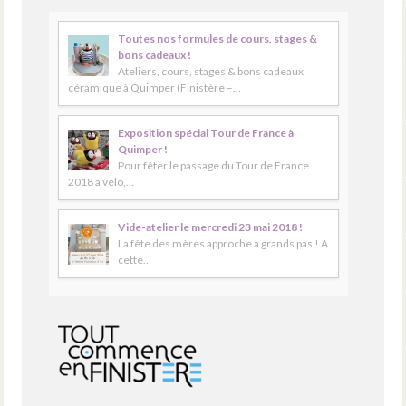
Toutes nos formules de cours, stages &
bons cadeaux !
Ateliers, cours, stages & bons cadeaux
céramique à Quimper (Finistère –…
Exposition spécial Tour de France à
Quimper !
Pour fêter le passage du Tour de France
2018 à vélo,…
Vide-atelier le mercredi 23 mai 2018 !
La fête des mères approche à grands pas ! A
cette…