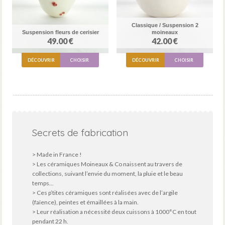
Classique / Suspension 2
Suspension fleurs de cerisier
moineaux
49.00 €
42.00 €
DÉCOUVRIR
CHOISIR
DÉCOUVRIR
CHOISIR
Secrets de fabrication
> Made in France !
> Les céramiques Moineaux & Co naissent au travers de
collections, suivant l’envie du moment, la pluie et le beau
temps...
> Ces p’tites céramiques sont réalisées avec de l’argile
(faïence), peintes et émaillées à la main.
> Leur réalisation a nécessité deux cuissons à 1000°C en tout
pendant 22 h.