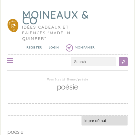
MOINEAUX &
CO
IDÉES CADEAUX ET
FAÏENCES "MADE IN
QUIMPER"
REGISTER
LOGIN
MON PANIER
Search
Vous êtes ici :
Home
/
poésie
poésie
poésie