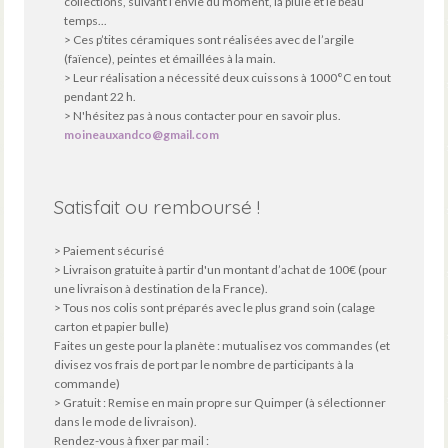
collections, suivant l’envie du moment, la pluie et le beau
temps...
> Ces p’tites céramiques sont réalisées avec de l’argile
(faïence), peintes et émaillées à la main.
> Leur réalisation a nécessité deux cuissons à 1000°C en tout
pendant 22 h.
> N'hésitez pas à nous contacter pour en savoir plus.
moineauxandco@gmail.com
Satisfait ou remboursé !
> Paiement sécurisé
> Livraison gratuite à partir d'un montant d’achat de 100€ (pour
une livraison à destination de la France).
> Tous nos colis sont préparés avec le plus grand soin (calage
carton et papier bulle)
Faites un geste pour la planète : mutualisez vos commandes (et
divisez vos frais de port par le nombre de participants à la
commande)
> Gratuit : Remise en main propre sur Quimper (à sélectionner
dans le mode de livraison).
Rendez-vous à fixer par mail :