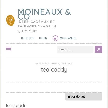
MOINEAUX &
CO
IDÉES CADEAUX ET
FAÏENCES "MADE IN
QUIMPER"
REGISTER
LOGIN
MON PANIER
Search
Vous êtes ici :
Home
/
tea caddy
tea caddy
tea caddy