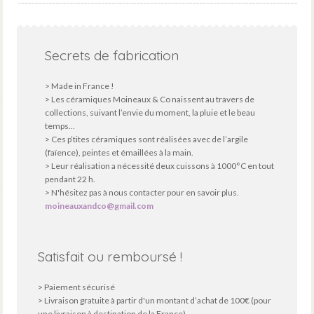
Secrets de fabrication
> Made in France !
> Les céramiques Moineaux & Co naissent au travers de
collections, suivant l’envie du moment, la pluie et le beau
temps...
> Ces p’tites céramiques sont réalisées avec de l’argile
(faïence), peintes et émaillées à la main.
> Leur réalisation a nécessité deux cuissons à 1000°C en tout
pendant 22 h.
> N'hésitez pas à nous contacter pour en savoir plus.
moineauxandco@gmail.com
Satisfait ou remboursé !
> Paiement sécurisé
> Livraison gratuite à partir d'un montant d’achat de 100€ (pour
une livraison à destination de la France).