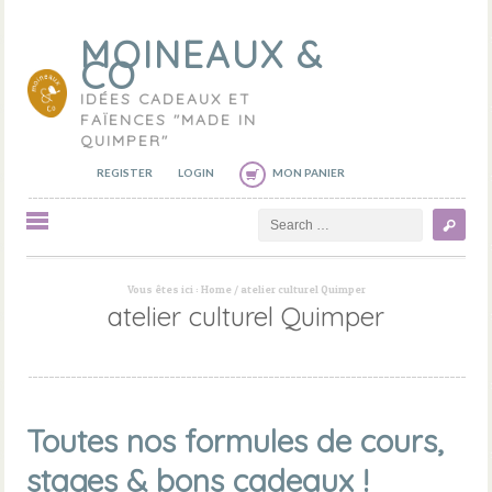
MOINEAUX &
CO
IDÉES CADEAUX ET
FAÏENCES "MADE IN
QUIMPER"
REGISTER
LOGIN
MON PANIER
Search
Vous êtes ici :
Home
/
atelier culturel Quimper
atelier culturel Quimper
Toutes nos formules de cours,
stages & bons cadeaux !