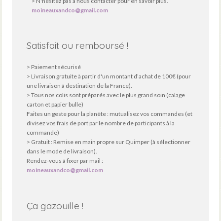
> N'hésitez pas à nous contacter pour en savoir plus.
moineauxandco@gmail.com
Satisfait ou remboursé !
> Paiement sécurisé
> Livraison gratuite à partir d'un montant d’achat de 100€ (pour
une livraison à destination de la France).
> Tous nos colis sont préparés avec le plus grand soin (calage
carton et papier bulle)
Faites un geste pour la planète : mutualisez vos commandes (et
divisez vos frais de port par le nombre de participants à la
commande)
> Gratuit : Remise en main propre sur Quimper (à sélectionner
dans le mode de livraison).
Rendez-vous à fixer par mail :
moineauxandco@gmail.com
Ça gazouille !