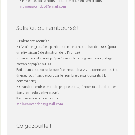
> N'hésitez pas à nous contacter pour en savoir plus.
moineauxandco@gmail.com
Satisfait ou remboursé !
> Paiement sécurisé
> Livraison gratuite à partir d'un montant d’achat de 100€ (pour
une livraison à destination de la France).
> Tous nos colis sont préparés avec le plus grand soin (calage
carton et papier bulle)
Faites un geste pour la planète : mutualisez vos commandes (et
divisez vos frais de port par le nombre de participants à la
commande)
> Gratuit : Remise en main propre sur Quimper (à sélectionner
dans le mode de livraison).
Rendez-vous à fixer par mail :
moineauxandco@gmail.com
Ça gazouille !