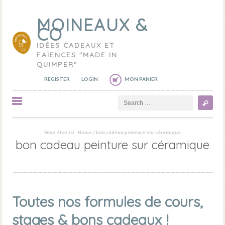
MOINEAUX &
CO
IDÉES CADEAUX ET
FAÏENCES "MADE IN
QUIMPER"
REGISTER
LOGIN
MON PANIER
Search
Vous êtes ici :
Home
/
bon cadeau peinture sur céramique
bon cadeau peinture sur céramique
Toutes nos formules de cours,
stages & bons cadeaux !