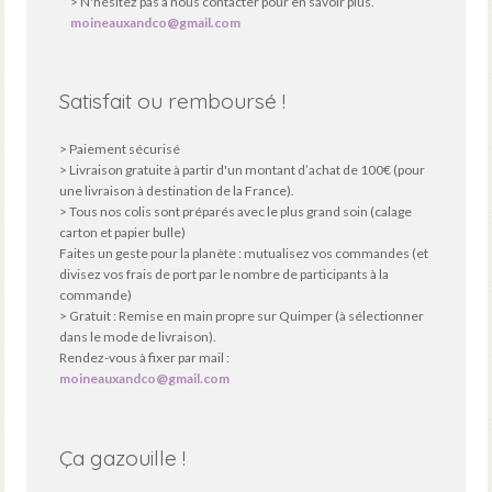
> N'hésitez pas à nous contacter pour en savoir plus.
moineauxandco@gmail.com
Satisfait ou remboursé !
> Paiement sécurisé
> Livraison gratuite à partir d'un montant d’achat de 100€ (pour
une livraison à destination de la France).
> Tous nos colis sont préparés avec le plus grand soin (calage
carton et papier bulle)
Faites un geste pour la planète : mutualisez vos commandes (et
divisez vos frais de port par le nombre de participants à la
commande)
> Gratuit : Remise en main propre sur Quimper (à sélectionner
dans le mode de livraison).
Rendez-vous à fixer par mail :
moineauxandco@gmail.com
Ça gazouille !