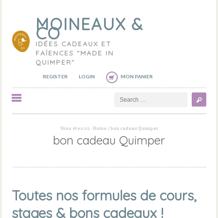
MOINEAUX &
CO
IDÉES CADEAUX ET
FAÏENCES "MADE IN
QUIMPER"
REGISTER
LOGIN
MON PANIER
Search
Vous êtes ici :
Home
/
bon cadeau Quimper
bon cadeau Quimper
Toutes nos formules de cours,
stages & bons cadeaux !