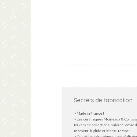
Secrets de fabrication
> Made in France !
> Les céramiques Moineaux & Co nais
travers de collections, suivant l’envie 
moment, la pluie et le beau temps...
> Ces p’tites céramiques sont réalisée