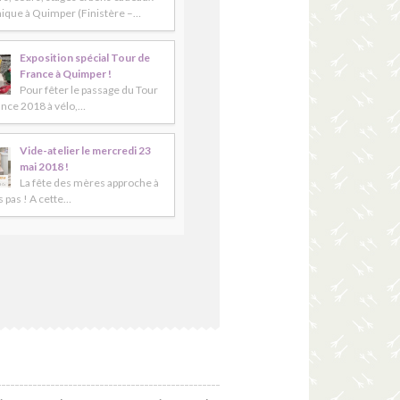
ique à Quimper (Finistère –…
Exposition spécial Tour de
France à Quimper !
Pour fêter le passage du Tour
ance 2018 à vélo,…
Vide-atelier le mercredi 23
mai 2018 !
La fête des mères approche à
 pas ! A cette…