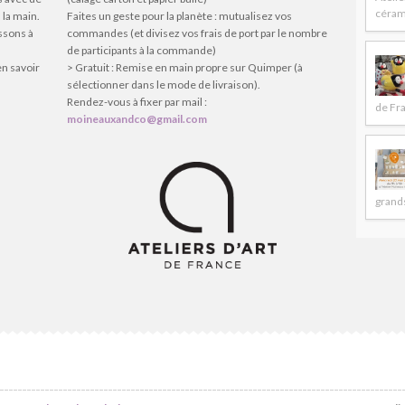
céram
 la main.
Faites un geste pour la planète : mutualisez vos
issons à
commandes (et divisez vos frais de port par le nombre
de participants à la commande)
en savoir
> Gratuit : Remise en main propre sur Quimper (à
sélectionner dans le mode de livraison).
Rendez-vous à fixer par mail :
de Fr
moineauxandco@gmail.com
grands