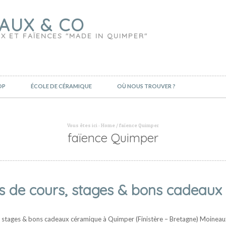
AUX & CO
X ET FAÏENCES "MADE IN QUIMPER"
OP
ÉCOLE DE CÉRAMIQUE
OÙ NOUS TROUVER ?
Vous êtes ici :
Home
/
faïence Quimper
faïence Quimper
s de cours, stages & bons cadeaux 
s, stages & bons cadeaux céramique à Quimper (Finistère – Bretagne) Moineau