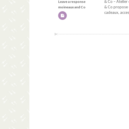
& Co – Atelier 
Leave a response
& Co propose u
moineaux and Co
cadeaux, access