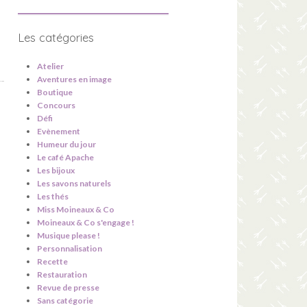
Les catégories
Atelier
Aventures en image
Boutique
Concours
Défi
Evènement
Humeur du jour
Le café Apache
Les bijoux
Les savons naturels
Les thés
Miss Moineaux & Co
Moineaux & Co s'engage !
Musique please !
Personnalisation
Recette
Restauration
Revue de presse
Sans catégorie