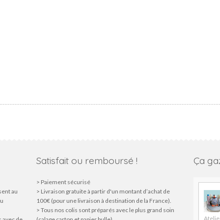
Satisfait ou remboursé !
Ça gaz
> Paiement sécurisé
sent au
> Livraison gratuite à partir d'un montant d’achat de
du
100€ (pour une livraison à destination de la France).
> Tous nos colis sont préparés avec le plus grand soin
Atelie
s avec de
(calage carton et papier bulle)