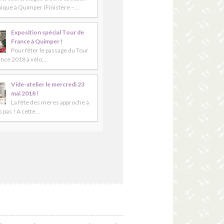
ique à Quimper (Finistère –…
Exposition spécial Tour de
France à Quimper !
Pour fêter le passage du Tour
ance 2018 à vélo,…
Vide-atelier le mercredi 23
mai 2018 !
La fête des mères approche à
 pas ! A cette…