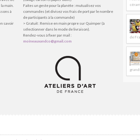
céram
 la main.
Faites un geste pour la planète : mutualisez vos
issons à
commandes (et divisez vos frais de port par le nombre
de participants à la commande)
en savoir
> Gratuit : Remise en main propre sur Quimper (à
sélectionner dans le mode de livraison).
Rendez-vous à fixer par mail :
de Fr
moineauxandco@gmail.com
grands