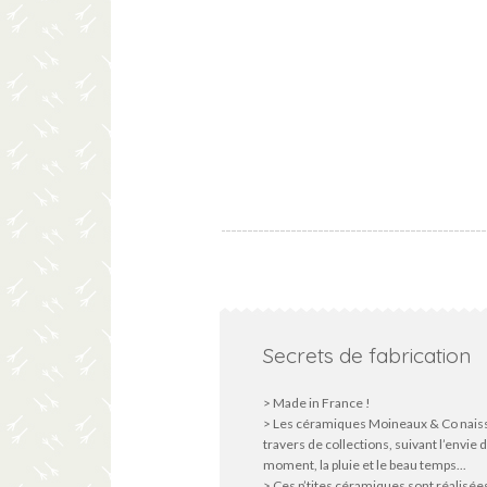
Secrets de fabrication
> Made in France !
> Les céramiques Moineaux & Co nais
travers de collections, suivant l’envie 
moment, la pluie et le beau temps...
> Ces p’tites céramiques sont réalisée