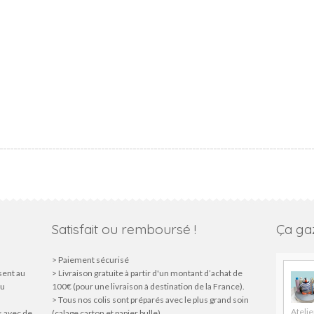
Satisfait ou remboursé !
Ça gaz
> Paiement sécurisé
sent au
> Livraison gratuite à partir d'un montant d’achat de
du
100€ (pour une livraison à destination de la France).
> Tous nos colis sont préparés avec le plus grand soin
Atelie
s avec de
(calage carton et papier bulle)