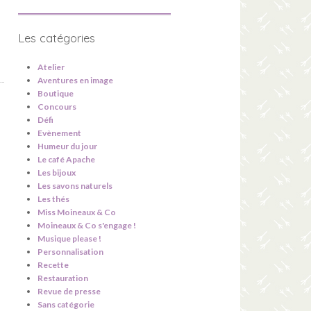
Les catégories
Atelier
Aventures en image
Boutique
Concours
Défi
Evènement
Humeur du jour
Le café Apache
Les bijoux
Les savons naturels
Les thés
Miss Moineaux & Co
Moineaux & Co s'engage !
Musique please !
Personnalisation
Recette
Restauration
Revue de presse
Sans catégorie