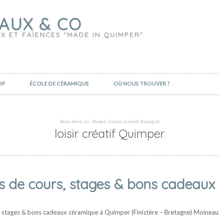
AUX & CO
X ET FAÏENCES "MADE IN QUIMPER"
OP
ÉCOLE DE CÉRAMIQUE
OÙ NOUS TROUVER ?
Vous êtes ici :
Home
/
loisir créatif Quimper
loisir créatif Quimper
s de cours, stages & bons cadeaux 
s, stages & bons cadeaux céramique à Quimper (Finistère – Bretagne) Moineau