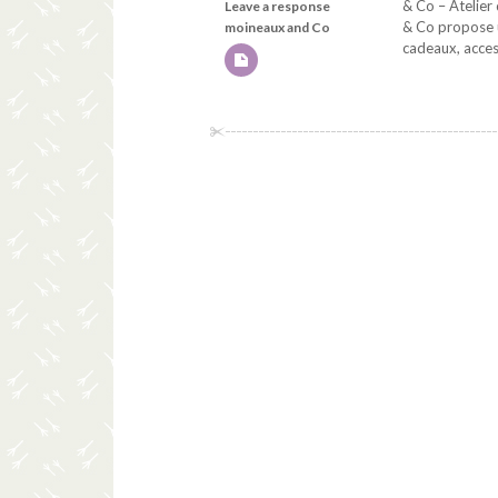
& Co – Atelier 
Leave a response
& Co propose u
moineaux and Co
cadeaux, access