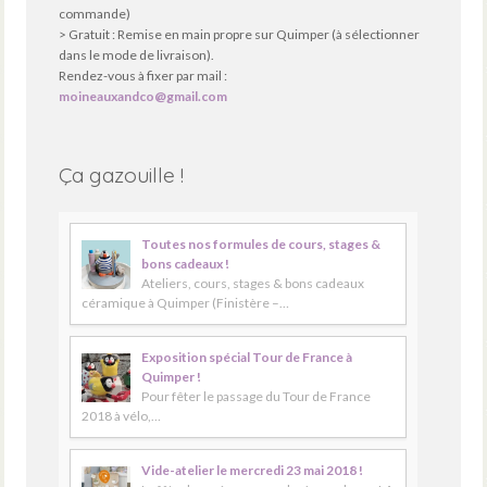
commande)
> Gratuit : Remise en main propre sur Quimper (à sélectionner
dans le mode de livraison).
Rendez-vous à fixer par mail :
moineauxandco@gmail.com
Ça gazouille !
Toutes nos formules de cours, stages &
bons cadeaux !
Ateliers, cours, stages & bons cadeaux
céramique à Quimper (Finistère –…
Exposition spécial Tour de France à
Quimper !
Pour fêter le passage du Tour de France
2018 à vélo,…
Vide-atelier le mercredi 23 mai 2018 !