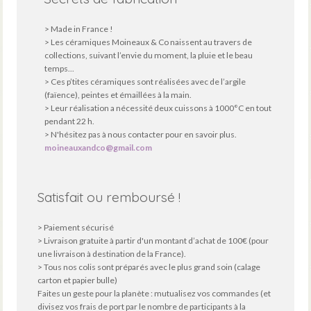
> Made in France !
> Les céramiques Moineaux & Co naissent au travers de
collections, suivant l’envie du moment, la pluie et le beau
temps...
> Ces p’tites céramiques sont réalisées avec de l’argile
(faïence), peintes et émaillées à la main.
> Leur réalisation a nécessité deux cuissons à 1000°C en tout
pendant 22 h.
> N'hésitez pas à nous contacter pour en savoir plus.
moineauxandco@gmail.com
Satisfait ou remboursé !
> Paiement sécurisé
> Livraison gratuite à partir d'un montant d’achat de 100€ (pour
une livraison à destination de la France).
> Tous nos colis sont préparés avec le plus grand soin (calage
carton et papier bulle)
Faites un geste pour la planète : mutualisez vos commandes (et
divisez vos frais de port par le nombre de participants à la