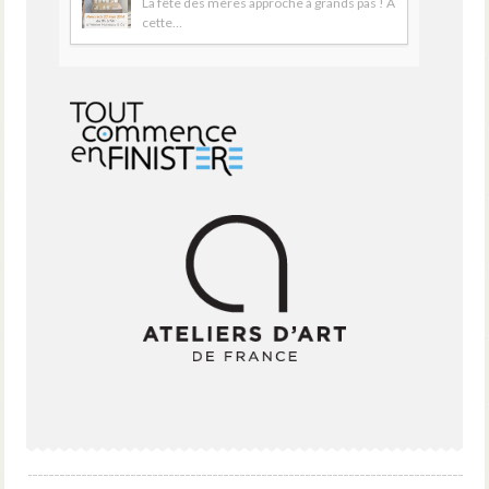
La fête des mères approche à grands pas ! A
cette…