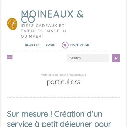
MOINEAUX &
CO
IDÉES CADEAUX ET
FAÏENCES "MADE IN
QUIMPER"
REGISTER
LOGIN
MON PANIER
Search
Vous êtes ici :
Home
/
particuliers
particuliers
Sur mesure ! Création d’un
service à petit déjeuner pour