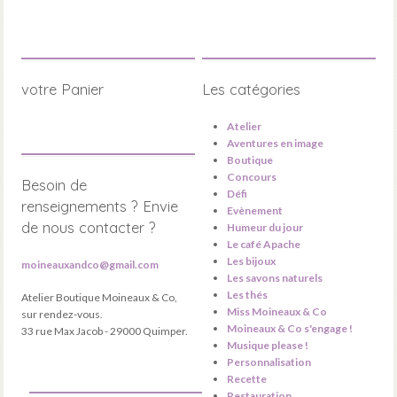
votre Panier
Les catégories
Atelier
Aventures en image
Boutique
Concours
Besoin de
Défi
renseignements ? Envie
Evènement
de nous contacter ?
Humeur du jour
Le café Apache
Les bijoux
moineauxandco@gmail.com
Les savons naturels
Les thés
Atelier Boutique Moineaux & Co,
Miss Moineaux & Co
sur rendez-vous.
Moineaux & Co s'engage !
33 rue Max Jacob - 29000 Quimper.
Musique please !
Personnalisation
Recette
Restauration