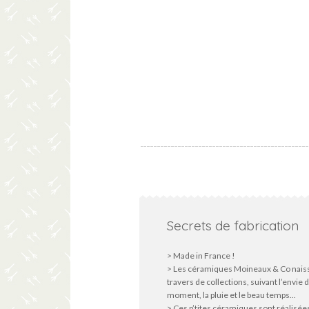
Secrets de fabrication
> Made in France !
> Les céramiques Moineaux & Co nais
travers de collections, suivant l’envie 
moment, la pluie et le beau temps...
> Ces p’tites céramiques sont réalisée