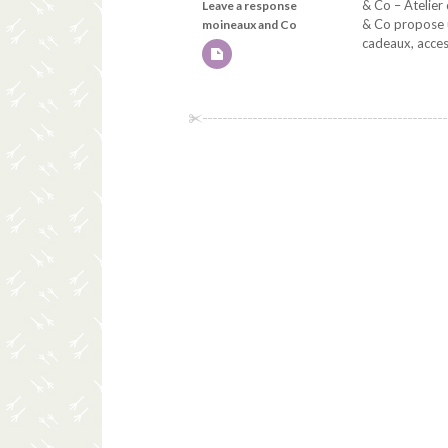
& Co – Atelier 
Leave a response
& Co propose u
moineaux and Co
cadeaux, access