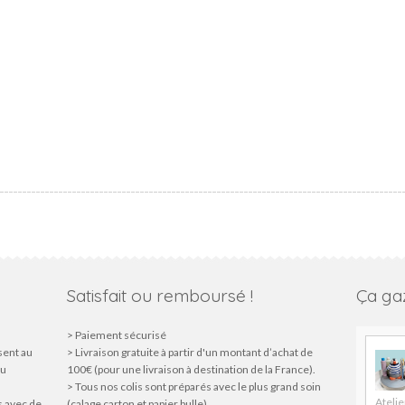
Satisfait ou remboursé !
Ça gaz
> Paiement sécurisé
sent au
> Livraison gratuite à partir d'un montant d’achat de
du
100€ (pour une livraison à destination de la France).
> Tous nos colis sont préparés avec le plus grand soin
Atelie
s avec de
(calage carton et papier bulle)