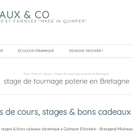
AUX & CO
X ET FAÏENCES "MADE IN QUIMPER"
OP
ÉCOLE DE CÉRAMIQUE
OÙ NOUS TROUVER ?
Vous êtes ici :
Home
/
stage de tournage poterie en Bretagne
stage de tournage poterie en Bretagne
s de cours, stages & bons cadeaux 
s, stages & bons cadeaux céramique à Quimper (Finistère – Bretagne) Moineau