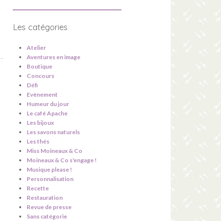
Les catégories
Atelier
Aventures en image
Boutique
Concours
Défi
Evènement
Humeur du jour
Le café Apache
Les bijoux
Les savons naturels
Les thés
Miss Moineaux & Co
Moineaux & Co s'engage !
Musique please !
Personnalisation
Recette
Restauration
Revue de presse
Sans catégorie