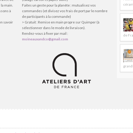
céram
 la main.
Faites un geste pour la planète : mutualisez vos
issons à
commandes (et divisez vos frais de port par le nombre
de participants à la commande)
en savoir
> Gratuit : Remise en main propre sur Quimper (à
sélectionner dans le mode de livraison).
Rendez-vous à fixer par mail :
de Fr
moineauxandco@gmail.com
grands