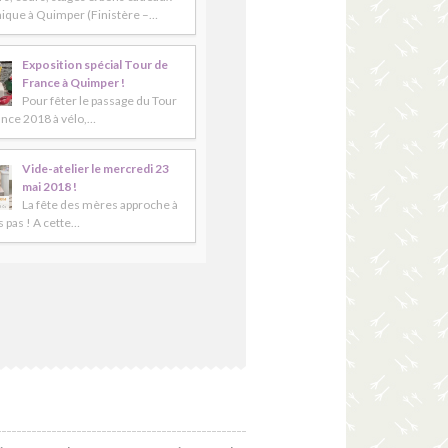
ique à Quimper (Finistère –…
Exposition spécial Tour de
France à Quimper !
Pour fêter le passage du Tour
ance 2018 à vélo,…
Vide-atelier le mercredi 23
mai 2018 !
La fête des mères approche à
 pas ! A cette…