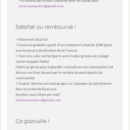
> N'hésitez pas à nous contacter pour en savoir plus.
moineauxandco@gmail.com
Satisfait ou remboursé !
> Paiement sécurisé
> Livraison gratuite à partir d'un montant d’achat de 100€ (pour
une livraison à destination de la France).
> Tous nos colis sont préparés avec le plus grand soin (calage
carton et papier bulle)
Faites un geste pour la planète : mutualisez vos commandes (et
divisez vos frais de port par le nombre de participants à la
commande)
> Gratuit : Remise en main propre sur Quimper (à sélectionner
dans le mode de livraison).
Rendez-vous à fixer par mail :
moineauxandco@gmail.com
Ça gazouille !