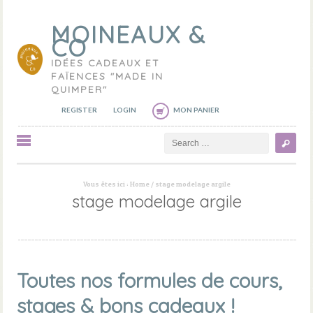
MOINEAUX &
CO
IDÉES CADEAUX ET
FAÏENCES "MADE IN
QUIMPER"
REGISTER
LOGIN
MON PANIER
Search
Vous êtes ici :
Home
/
stage modelage argile
stage modelage argile
Toutes nos formules de cours,
stages & bons cadeaux !