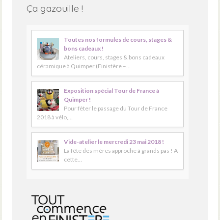
Ça gazouille !
Toutes nos formules de cours, stages &
bons cadeaux !
Ateliers, cours, stages & bons cadeaux
céramique à Quimper (Finistère –…
Exposition spécial Tour de France à
Quimper !
Pour fêter le passage du Tour de France
2018 à vélo,…
Vide-atelier le mercredi 23 mai 2018 !
La fête des mères approche à grands pas ! A
cette…