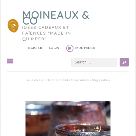
MOINEAUX &
CO
IDÉES CADEAUX ET
FAÏENCES "MADE IN
QUIMPER"
REGISTER
LOGIN
MON PANIER
Search
Vous êtes ici :
Home
/
Produits
/
Bon cadeau « Stage raku »