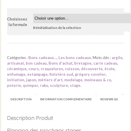
Choisissez
la formule
Réinitialisation de la sélection
Catégories :
Bons cadeaux…
,
Les bons cadeaux
.
Mots clés :
argile
,
artisanat
,
bon cadeau
,
Bons d'achat
,
bretagne
,
carte cadeau
,
céramique
,
cours
,
craquelures
,
cuisson
,
découverte
,
école
,
enfumage
,
estampage
,
finistère sud
,
grégory cuvelier
,
initiation
,
japon
,
métiers d'art
,
modelage
,
moineaux & co
,
poterie
,
quimper
,
raku
,
sculpture
,
stage
.
DESCRIPTION
INFORMATION COMPLÉMENTAIRE
REVIEWS (0)
Description Produit
Planning des prochains stages