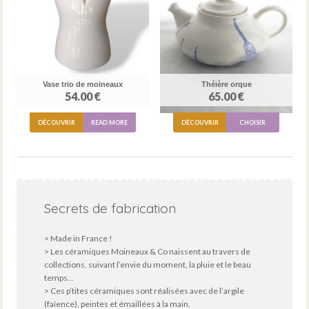
Vase trio de moineaux
Théière orque
54.00 €
65.00 €
DÉCOUVRIR
READ MORE
DÉCOUVRIR
CHOISIR
Secrets de fabrication
> Made in France !
> Les céramiques Moineaux & Co naissent au travers de
collections, suivant l’envie du moment, la pluie et le beau
temps...
> Ces p’tites céramiques sont réalisées avec de l’argile
(faïence), peintes et émaillées à la main.